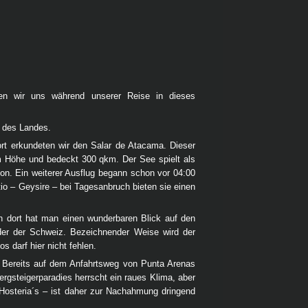
ten wir uns während unserer Reise in dieses
t des Landes.
rt erkundeten wir den Salar de Atacama. Dieser
 m Höhe und bedeckt 300 qkm. Der See spielt als
on. Ein weiterer Ausflug begann schon vor 04:00
tio – Geysire – bei Tagesanbruch bieten sie einen
 dort hat man einen wunderbaren Blick auf den
der der Schweiz. Bezeichnender Weise wird der
 darf hier nicht fehlen.
r. Bereits auf dem Anfahrtsweg von Punta Arenas
gsteigerparadies herrscht ein raues Klima, aber
n Hosteria´s – ist daher zur Nachahmung dringend