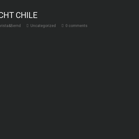
CHT CHILE
rista&Bernd
Uncategorized
0 comments