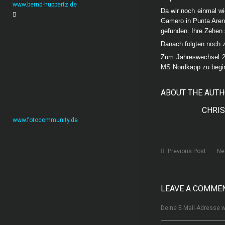
www.bernd-huppertz.de
Da wir noch einmal w
Gamero in Punta Arena
gefunden. Ihre Zehen 
Danach folgten noch 
Zum Jahreswechsel 20
MS Nordkapp zu beginn
ABOUT THE AUT
CHRI
www.fotocommunity.de
Previous Post
Ne
LEAVE A COMME
Deine E-Mail-Adresse wi