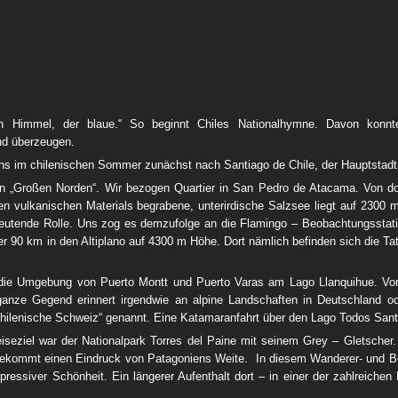
ein Himmel, der blaue.“ So beginnt Chiles Nationalhymne. Davon konn
nd überzeugen.
uns im chilenischen Sommer zunächst nach Santiago de Chile, der Hauptstad
n „Großen Norden“. Wir bezogen Quartier in San Pedro de Atacama. Von do
ten vulkanischen Materials begrabene, unterirdische Salzsee liegt auf 2300
deutende Rolle. Uns zog es demzufolge an die Flamingo – Beobachtungsstati
er 90 km in den Altiplano auf 4300 m Höhe. Dort nämlich befinden sich die Ta
die Umgebung von Puerto Montt und Puerto Varas am Lago Llanquihue. Von
anze Gegend erinnert irgendwie an alpine Landschaften in Deutschland o
chilenische Schweiz“ genannt. Eine Katamaranfahrt über den Lago Todos Santos
Reiseziel war der Nationalpark Torres del Paine mit seinem Grey – Gletsche
bekommt einen Eindruck von Patagoniens Weite. In diesem Wanderer- und Ber
pressiver Schönheit. Ein längerer Aufenthalt dort – in einer der zahlreiche