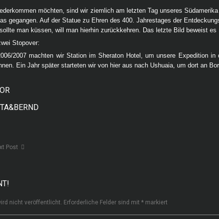
iederkommen möchten, sind wir ziemlich am letzten Tag unseres Südamerika 
s gegangen. Auf der Statue zu Ehren des 400. Jahrestages der Entdeckungsfa
sollte man küssen, will man hierhin zurückkehren. Das letzte Bild beweist e
zwei Stopover:
06/2007 machten wir Station im Sheraton Hotel, um unsere Expedition in di
en. Ein Jahr später starteten wir von hier aus nach Ushuaia, um dort an B
HOR
STA&BERND
xt Post
NT!
rd nicht veröffentlicht.
Erforderliche Felder sind mit
*
markiert