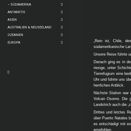
– SÜDAMERIKA
ANTARKTIS
ASIEN
AUSTRALIEN & NEUSEELAND
OZEANIEN
„Rein ist, Chile, d
EUROPA
südamerikanische La
Unsere Reise führte 
Danach ging es in de
riesige, unter Schich
Tierrefugium eine be
Uhr und führte uns üb
herrlichen Anblick.
Nächste Station war 
Volcan Osorno. Die g
Landstrich auch die „
Drittes und letztes 
über Puerto Natales 
es entschädigt mit ex
empfohlen.